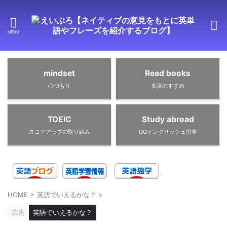
mindset
Read books
心づもり
多読のすすめ
TOEIC
Study abroad
スコアアップの取り組み
QQイングリッシュ留学
HOME
>
英語でいえるかな？
>
広告
英語でいえるかな？