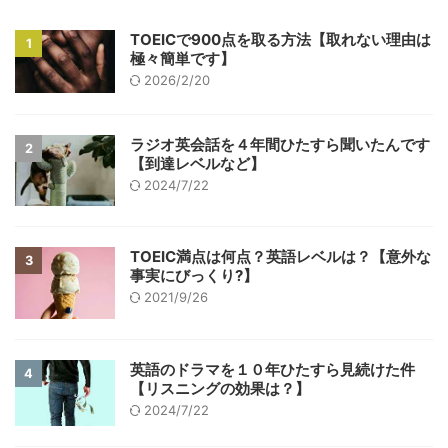
TOEICで900点を取る方法【取れない理由は
1
極々簡単です】
2026/2/20
ラジオ英会話を４年間ひたすら聞いたんです
2
【到達レベルなど】
2024/7/22
TOEIC満点は何点？英語レベルは？【意外な
3
事実にびっくり?】
2021/9/26
英語のドラマを１０年ひたすら見続けた件
4
【リスニングの効果は？】
2024/7/22