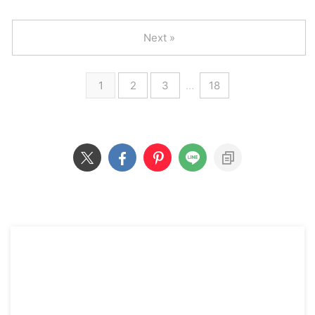
Next »
1
2
3
…
18