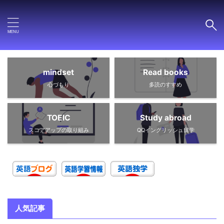
mindset
Read books
心づもり
多読のすすめ
TOEIC
Study abroad
スコアアップの取り組み
QQイングリッシュ留学
人気記事