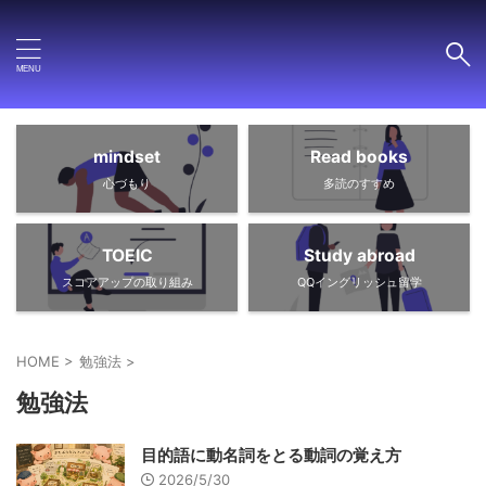
mindset
Read books
心づもり
多読のすすめ
TOEIC
Study abroad
スコアアップの取り組み
QQイングリッシュ留学
HOME
>
勉強法
>
勉強法
目的語に動名詞をとる動詞の覚え方
2026/5/30