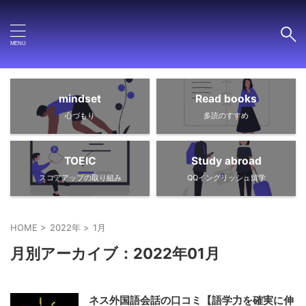
mindset
Read books
心づもり
多読のすすめ
TOEIC
Study abroad
スコアアップの取り組み
QQイングリッシュ留学
HOME
>
2022年
>
1月
月別アーカイブ：2022年01月
ネス外国語会話の口コミ【語学力を確実に伸