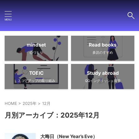
mindset
Read books
心づもり
多読のすすめ
TOEIC
Study abroad
スコアアップの取り組み
QQイングリッシュ留学
HOME
>
2025年
>
12月
月別アーカイブ：2025年12月
大晦日（New Year’s Eve）