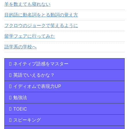
羊を数えても寝れない
目的語に動名詞をとる動詞の覚え方
フクロウのジョークで笑えるように
留学フェアに行ってみた
語学系の学校へ
ネイティブ語感をマスター
英語でいえるかな？
イディオムで表現力UP
勉強法
TOEIC
スピーキング