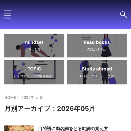
mindset
Read books
心づもり
多読のすすめ
TOEIC
Study abroad
スコアアップの取り組み
QQイングリッシュ留学
HOME
>
2026年
>
5月
月別アーカイブ：2026年05月
目的語に動名詞をとる動詞の覚え方