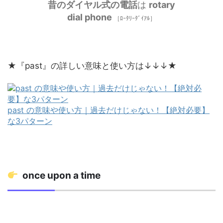
昔のダイヤル式の電話
は
rotary
dial phone
［ﾛｰﾀﾘｰﾀﾞｲｱﾙ］
★『past』の詳しい意味と使い方は↓↓↓★
past の意味や使い方｜過去だけじゃない！【絶対必要】
な3パターン
once upon a time