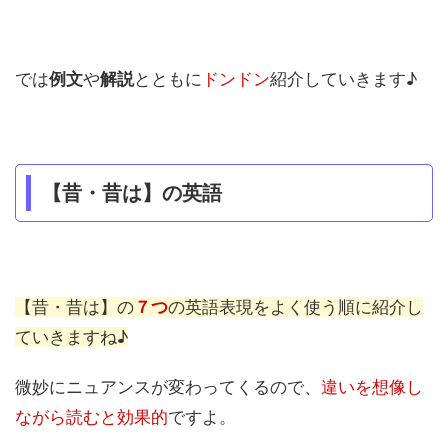
では
例文
や
解説
とともに
ドンドン
紹介していきます♪
【昔・昔は】の英語
【昔・昔は】の
７つ
の英語表現をよく使う順に紹介し
ていきますね♪
微妙にニュアンスが変わってくるので、
違いを想像し
ながら読むと効果的
ですよ。