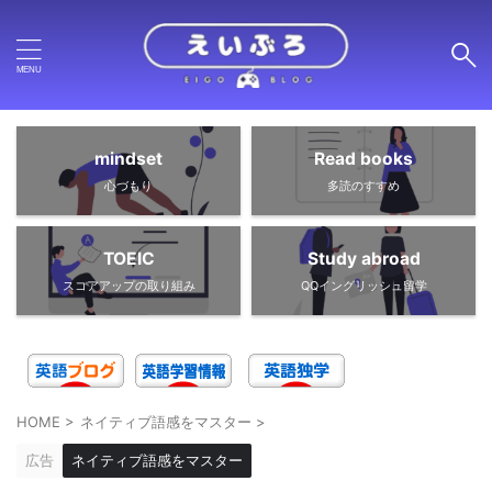
mindset
Read books
心づもり
多読のすすめ
TOEIC
Study abroad
スコアアップの取り組み
QQイングリッシュ留学
HOME
>
ネイティブ語感をマスター
>
広告
ネイティブ語感をマスター