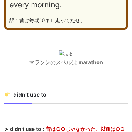
every morning.
訳：昔は毎朝10キロ走ってたぜ。
マラソン
のスペルは
marathon
didn’t use to
➤
didn’t use to
：
昔は○○じゃなかった、以前は○○