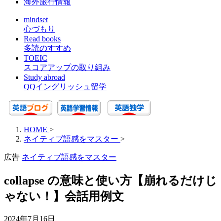
海外旅行情報
mindset
心づもり
Read books
多読のすすめ
TOEIC
スコアアップの取り組み
Study abroad
QQイングリッシュ留学
HOME
>
ネイティブ語感をマスター
>
広告
ネイティブ語感をマスター
collapse の意味と使い方【崩れるだけじ
ゃない！】会話用例文
2024年7月16日