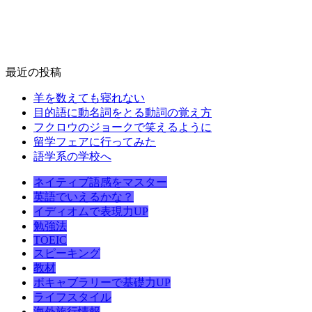
最近の投稿
羊を数えても寝れない
目的語に動名詞をとる動詞の覚え方
フクロウのジョークで笑えるように
留学フェアに行ってみた
語学系の学校へ
ネイティブ語感をマスター
英語でいえるかな？
イディオムで表現力UP
勉強法
TOEIC
スピーキング
教材
ボキャブラリーで基礎力UP
ライフスタイル
海外旅行情報