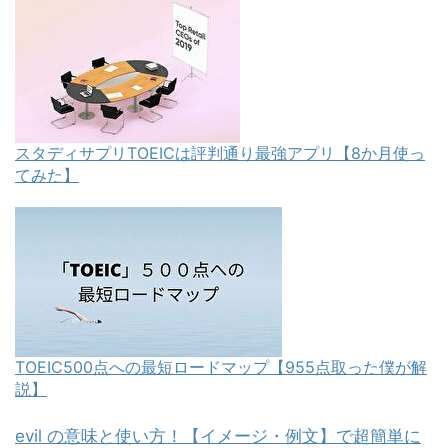
スタディサプリTOEICは評判通り最強アプリ【8か月使っ
てみた】
TOEIC500点への最短ロードマップ【955点取った僕が解
説】
evil の意味と使い方！【イメージ・例文】で超簡単に