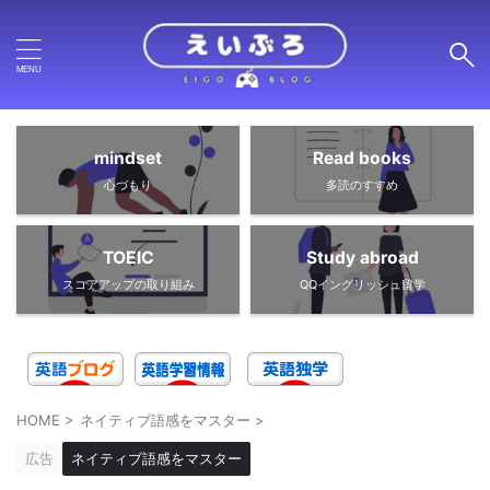
mindset
Read books
心づもり
多読のすすめ
TOEIC
Study abroad
スコアアップの取り組み
QQイングリッシュ留学
HOME
>
ネイティブ語感をマスター
>
広告
ネイティブ語感をマスター