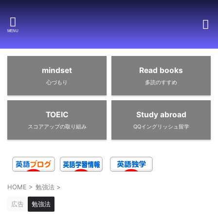
mindset
Read books
心づもり
多読のすすめ
TOEIC
Study abroad
スコアアップの取り組み
QQイングリッシュ留学
HOME
>
勉強法
>
広告
勉強法