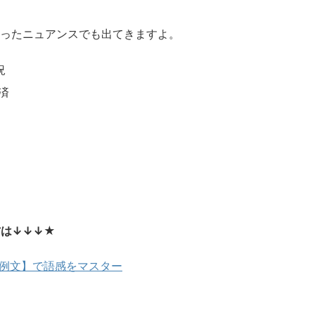
ったニュアンスでも出てきますよ。
況
済
方は↓↓↓★
ジ・例文】で語感をマスター