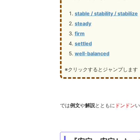
stable / stability / stabilize
steady
firm
settled
well-balanced
※クリックするとジャンプします
では
例文
や
解説
とともに
ドンドン
い