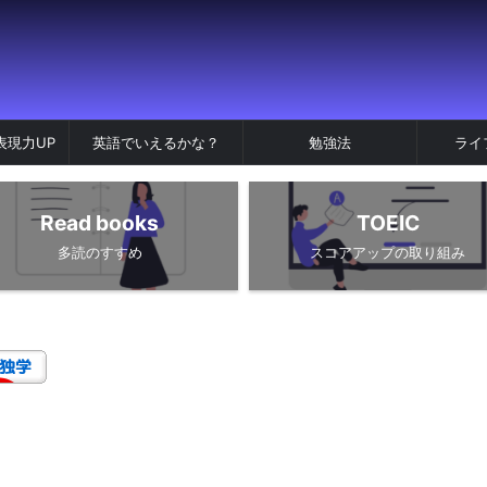
表現力UP
英語でいえるかな？
勉強法
ライ
Read books
TOEIC
多読のすすめ
スコアアップの取り組み