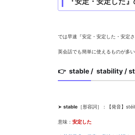
『安定・安定した』
では早速『安定・安定した・安定さ
英会話でも簡単に使えるものが多い
👉 stable / stability / s
➤
stable
［形容詞］：【発音】stéi
意味：
安定した