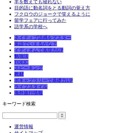
羊を数えても寝れない
目的語に動名詞をとる動詞の覚え方
フクロウのジョークで笑えるように
留学フェアに行ってみた
語学系の学校へ
ネイティブ語感をマスター
英語でいえるかな？
イディオムで表現力UP
勉強法
TOEIC
スピーキング
教材
ボキャブラリーで基礎力UP
ライフスタイル
海外旅行情報
キーワード検索
運営情報
サイトマップ