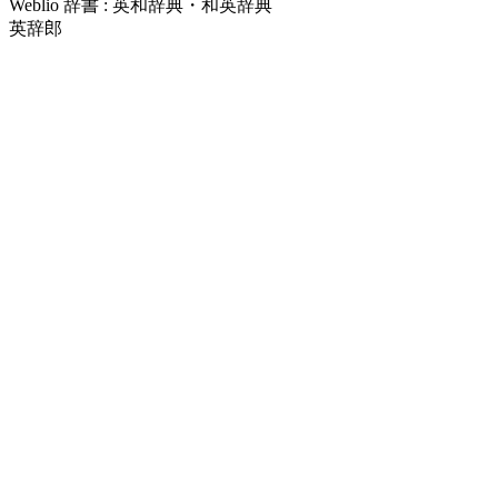
Weblio 辞書 : 英和辞典・和英辞典
英辞郎