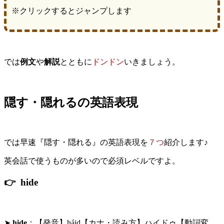
※クリックするとジャンプします
では
例文
や
解説
とともに
ドンドン
いきましょう。
隠す・隠れるの英語表現
では早速『隠す・隠れる』の英語表現を
７つ
紹介します♪
英会話で使うものが多いので必須レベルですよ。
👉 hide
➤
hide
：【発音】háid【カナ・読み方】ハイドゥ【動詞変