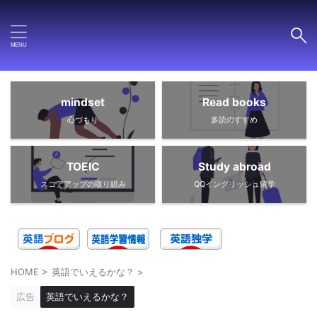
mindset
Read books
心づもり
多読のすすめ
TOEIC
Study abroad
スコアアップの取り組み
QQイングリッシュ留学
HOME
>
英語でいえるかな？
>
広告
英語でいえるかな？