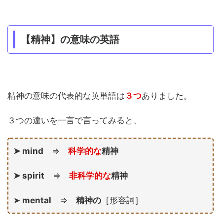
【精神】の意味の英語
精神の意味の代表的な英単語は
３つ
ありました。
３つの違いを一言で言ってみると、
➤ mind
⇒
科学的な
精神
➤ spirit
⇒
非科学的
な
精神
➤
mental
⇒
精神の
［形容詞］