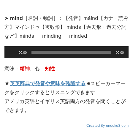
➤
mind
［名詞・動詞］：【発音】máind【カナ・読み
方】マインドゥ【複数形】 minds【過去形・過去分詞
など】minds ｜ minding ｜ minded
音
00:00
00:00
声
プ
レ
意味：
精神
、心、
知性
ー
ヤ
★
英英辞典で発音や意味を確認する
※スピーカーマー
ー
クをクリックするとリスニングできます
アメリカ英語とイギリス英語両方の発音を聞くことが
できます。
Created By ondoku3.com