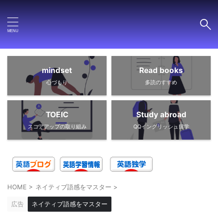
mindset
Read books
心づもり
多読のすすめ
TOEIC
Study abroad
スコアアップの取り組み
QQイングリッシュ留学
HOME
>
ネイティブ語感をマスター
>
広告
ネイティブ語感をマスター