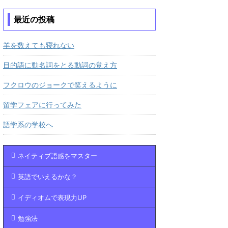
最近の投稿
羊を数えても寝れない
目的語に動名詞をとる動詞の覚え方
フクロウのジョークで笑えるように
留学フェアに行ってみた
語学系の学校へ
ネイティブ語感をマスター
英語でいえるかな？
イディオムで表現力UP
勉強法