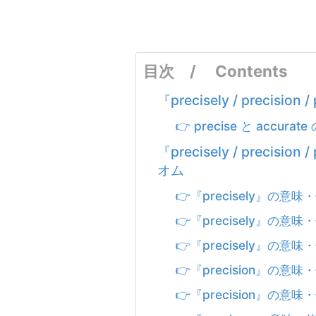
目次 / Contents
『precisely / preci
👉 precise と accurat
『precisely / preci
オム
👉『precisely』の
👉『precisely』の
👉『precisely』の
👉『precision』の
👉『precision』の