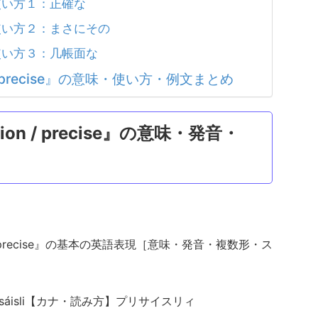
・使い方１：正確な
・使い方２：まさにその
・使い方３：几帳面な
sion / precise』の意味・使い方・例文まとめ
ecision / precise』の意味・発音・
sion / precise』の基本の英語表現［意味・発音・複数形・ス
sáisli【カナ・読み方】プリサイスリィ