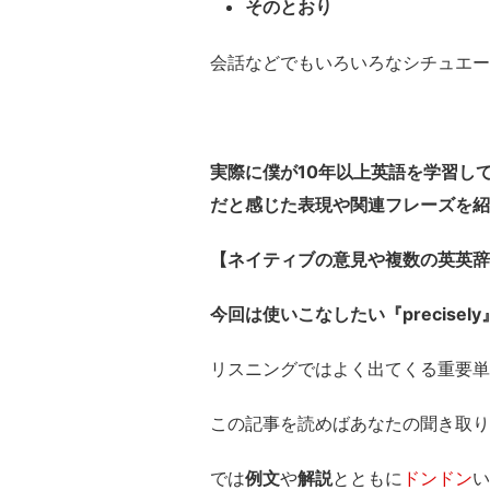
そのとおり
会話などでもいろいろなシチュエー
実際に僕が10年以上英語を学習し
だと感じた表現や関連フレーズを紹
【ネイティブの意見や複数の英英辞
今回は使いこなしたい『precisel
リスニングではよく出てくる重要単
この記事を読めばあなたの聞き取り
では
例文
や
解説
とともに
ドンドン
い