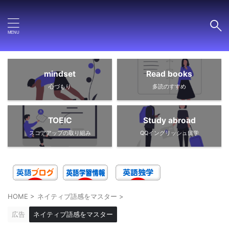
mindset
Read books
心づもり
多読のすすめ
TOEIC
Study abroad
スコアアップの取り組み
QQイングリッシュ留学
HOME
>
ネイティブ語感をマスター
>
広告
ネイティブ語感をマスター