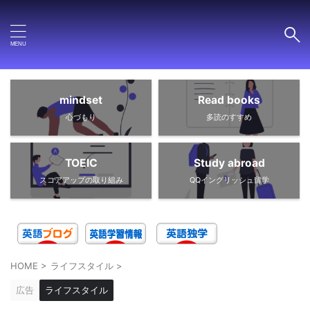
mindset
Read books
心づもり
多読のすすめ
TOEIC
Study abroad
スコアアップの取り組み
QQイングリッシュ留学
HOME
>
ライフスタイル
>
広告
ライフスタイル