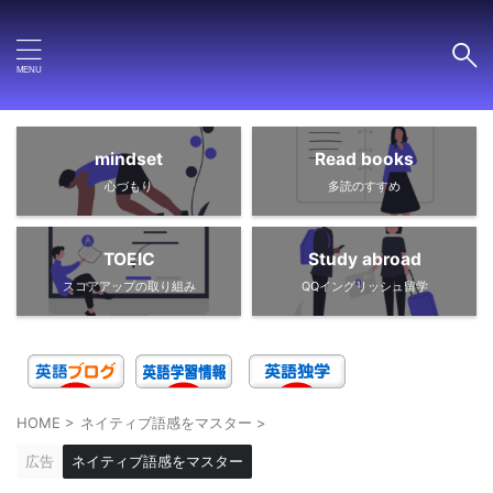
mindset
Read books
心づもり
多読のすすめ
TOEIC
Study abroad
スコアアップの取り組み
QQイングリッシュ留学
HOME
>
ネイティブ語感をマスター
>
広告
ネイティブ語感をマスター