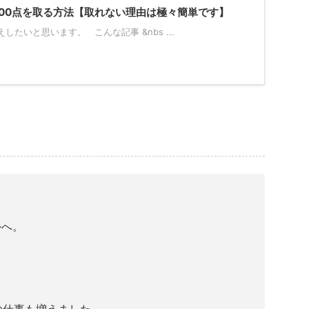
で900点を取る方法【取れない理由は極々簡単です】
たいと思います。 こんな記事 &nbs ...
外へ。
の仕事も増えました。