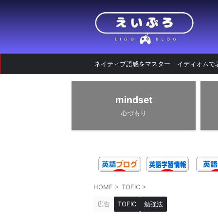
ネイティブ語感をマスター
イディオムで
mindset
心づもり
HOME
>
TOEIC
>
広告
TOEIC
勉強法