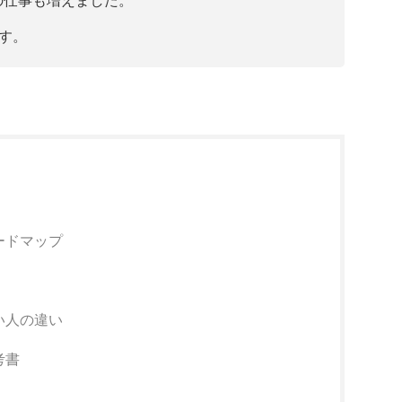
す。
ードマップ
い人の違い
考書