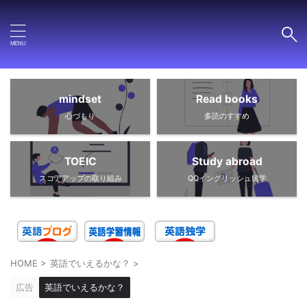
mindset
Read books
心づもり
多読のすすめ
TOEIC
Study abroad
スコアアップの取り組み
QQイングリッシュ留学
HOME
>
英語でいえるかな？
>
広告
英語でいえるかな？