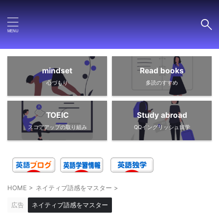
mindset
Read books
心づもり
多読のすすめ
TOEIC
Study abroad
スコアアップの取り組み
QQイングリッシュ留学
HOME
>
ネイティブ語感をマスター
>
広告
ネイティブ語感をマスター