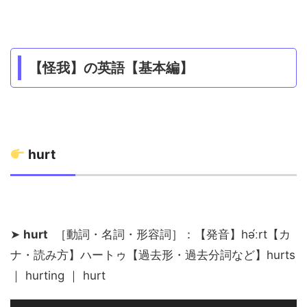
【怪我】の英語【基本編】
hurt
➤
hurt
［動詞・名詞・形容詞］：【発音】hə́ːrt【カ
ナ・読み方】ハートゥ【過去形・過去分詞など】hurts
｜ hurting ｜ hurt
音