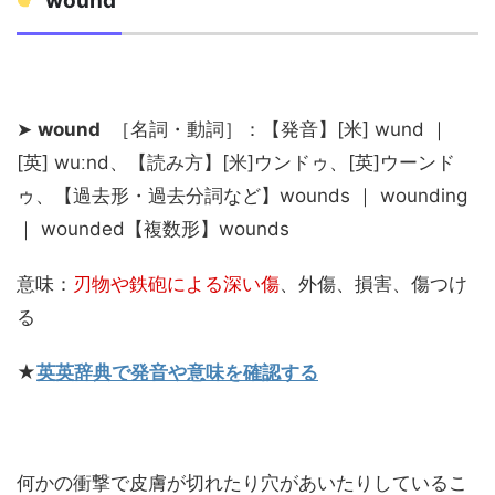
wound
➤
wound
［名詞・動詞］：【発音】[米] wund ｜
[英] wuːnd、【読み方】[米]ウンドゥ、[英]ウーンド
ゥ、【過去形・過去分詞など】wounds ｜ wounding
｜ wounded【複数形】wounds
意味：
刃物や鉄砲による深い傷
、外傷、損害、傷つけ
る
★
英英辞典で発音や意味を確認する
何かの衝撃で皮膚が切れたり穴があいたりしているこ