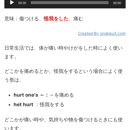
00:00
00:00
声
プ
レ
意味：傷つける、
怪我をした
、痛む
ー
ヤ
Created By ondoku3.com
ー
日常生活では、体が痛い時やけがをした時によく使い
ます。
どこかを痛めるとか、怪我をするという場合によく使
う形は、
hurt one's ～：
～を痛める
het hurt
：怪我をする
どこかが痛い時や、気持ちや物を傷つけるときにも使
います。