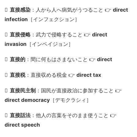
直接感染
：人から人へ病気がうつること 👉
direct
infection
［インフェクション］
直接侵略
：武力で侵略すること 👉
direct
invasion
［インベイジョン］
直接的
：間に何もはさまないこと 👉
direct
直接税
：直接収める税金 👉
direct tax
直接民主制
：国民が直接政治に参加すること 👉
direct democracy
［デモクラシィ］
直接話法
：他人の言葉をそのまま使うこと 👉
direct speech