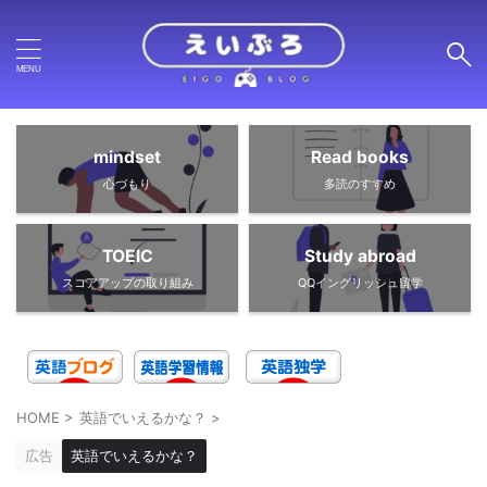
mindset
Read books
心づもり
多読のすすめ
TOEIC
Study abroad
スコアアップの取り組み
QQイングリッシュ留学
HOME
>
英語でいえるかな？
>
広告
英語でいえるかな？