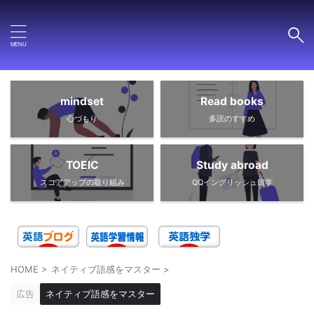
mindset
Read books
心づもり
多読のすすめ
TOEIC
Study abroad
スコアアップの取り組み
QQイングリッシュ留学
HOME
>
ネイティブ語感をマスター
>
広告
ネイティブ語感をマスター