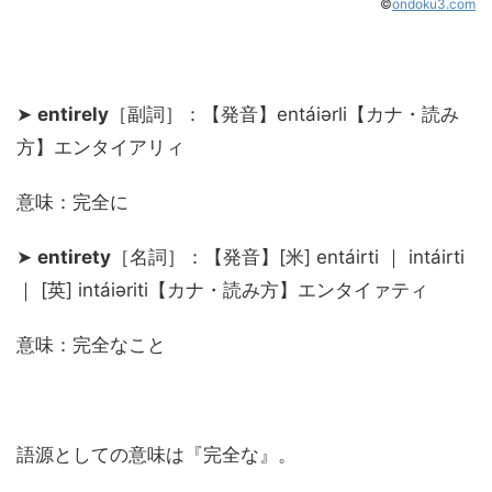
©
ondoku3.com
➤
entirely
［副詞］：【発音】entáiərli【カナ・読み
方】エンタイアリィ
意味：完全に
➤
entirety
［名詞］：【発音】[米] entáirti ｜ intáirti
｜ [英] intáiəriti【カナ・読み方】エンタイァティ
意味：完全なこと
語源としての意味は『完全な』。