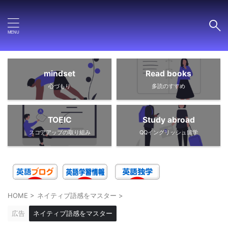
mindset
Read books
心づもり
多読のすすめ
TOEIC
Study abroad
スコアアップの取り組み
QQイングリッシュ留学
HOME
>
ネイティブ語感をマスター
>
広告
ネイティブ語感をマスター