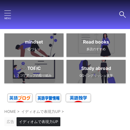
mindset
Read books
心づもり
多読のすすめ
TOEIC
Study abroad
スコアアップの取り組み
QQイングリッシュ留学
HOME
>
イディオムで表現力UP
>
広告
イディオムで表現力UP