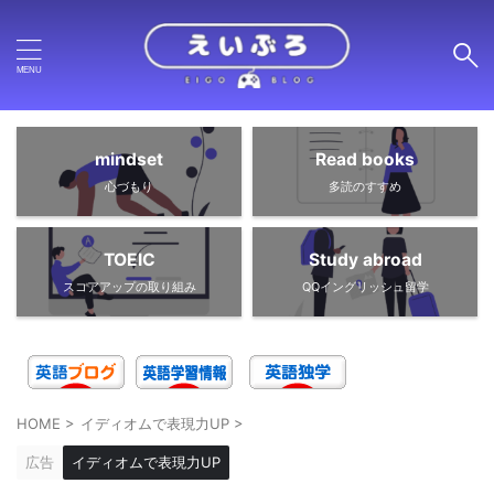
mindset
Read books
心づもり
多読のすすめ
TOEIC
Study abroad
スコアアップの取り組み
QQイングリッシュ留学
HOME
>
イディオムで表現力UP
>
広告
イディオムで表現力UP