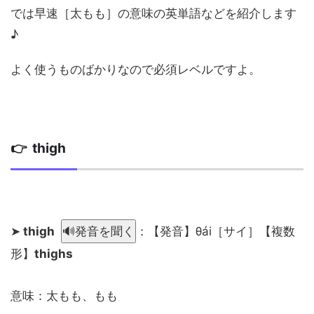
では早速［太もも］の意味の英単語などを紹介します
♪
よく使うものばかりなので必須レベルですよ。
👉 thigh
➤
thigh
🔊発音を聞く
：【発音】θái［サイ］【複数
形】
thighs
意味：太もも、もも