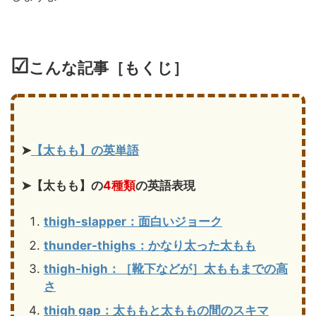
☑
こんな記事［もくじ］
➤
【太もも】の英単語
➤【太もも】の
4
種類
の英語表現
thigh-slapper：面白いジョーク
thunder-thighs：かなり太った太もも
thigh-high：［靴下などが］太ももまでの高
さ
thigh gap：太ももと太ももの間のスキマ