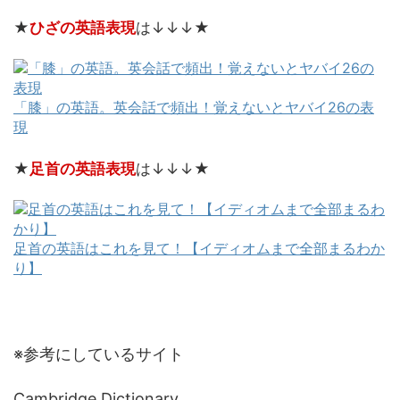
★
ひざ
の英語表現
は↓↓↓★
「膝」の英語。英会話で頻出！覚えないとヤバイ26の表
現
★
足首の英語表現
は↓↓↓★
足首の英語はこれを見て！【イディオムまで全部まるわか
り】
※参考にしているサイト
Cambridge Dictionary