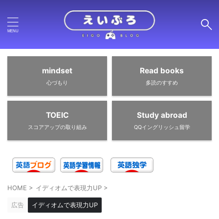
mindset
Read books
心づもり
多読のすすめ
TOEIC
Study abroad
スコアアップの取り組み
QQイングリッシュ留学
HOME
>
イディオムで表現力UP
>
広告
イディオムで表現力UP