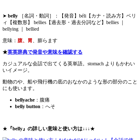
➤
belly
［名詞・動詞］：【発音】béli【カナ・読み方】ベリ
ィ【複数形】 bellies【過去形・過去分詞など】bellies ｜
bellying ｜ bellied
意味：
腹、胃
、膨らます
★
英英辞典で発音や意味を確認する
カジュアルな会話で出てくる英単語。stomach よりもかわい
いイメージ。
動物のや、船や飛行機の底のおなかのような形の部分のこと
にも使います。
bellyache
：腹痛
belly button
：へそ
★
『belly』の詳しい意味と使い方は
↓↓↓★