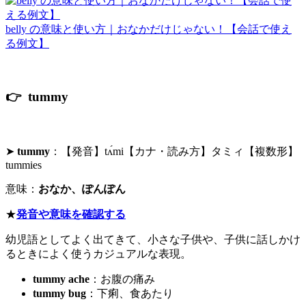
belly の意味と使い方｜おなかだけじゃない！【会話で使え
る例文】
👉 tummy
➤
tummy
：【発音】tʌ́mi【カナ・読み方】タミィ【複数形】
tummies
意味：
おなか、ぽんぽん
★
発音や意味を確認する
幼児語としてよく出てきて、小さな子供や、子供に話しかけ
るときによく使うカジュアルな表現。
tummy ache
：お腹の痛み
tummy bug
：下痢、食あたり