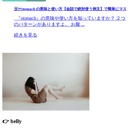
参考
stomach の意味と使い方【会話で絶対使う例文】で簡単にマスター
『stomach』の意味や使い方を知っていますか？ ２つ
のパターンがありますよ。 お腹 ...
続きを見る
👉 belly