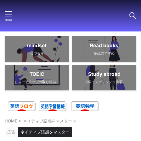
mindset
Read books
心づもり
多読のすすめ
TOEIC
Study abroad
スコアアップの取り組み
QQイングリッシュ留学
HOME
>
ネイティブ語感をマスター
>
広告
ネイティブ語感をマスター