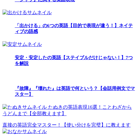
「出かける」の6つの英語【目的で表現が違う！】ネイテ
ィブの語感
安定・安定したの英語【ステイブルだけじゃない！】7つ
を解説
『故障』『壊れた』は英語で何という？【会話用例文でマ
スター】
たぬきの英語表現16選！ことわざから
うどんまで【全部教えます】
直接の英語完全マスター！【使い分けを完璧】に教えます