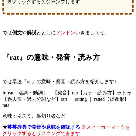
※クリックするとジャンプします
では
例文
や
解説
とともに
ドンドン
いきましょう。
『rat』の意味・発音・読み方
では早速『rat』の意味・発音・読み方を紹介します♪
➤
rat
［名詞・動詞］：【発音】ræt【カナ・読み方】ラトゥ
【過去形・過去分詞など】rats ｜ ratting ｜ ratted【複数形】
rats
意味：ネズミ、裏切り者など
★
英英辞典で発音や意味を確認する
※スピーカーマークを
クリックするとリスニングできます