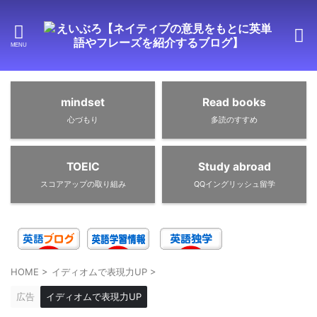
mindset
Read books
心づもり
多読のすすめ
TOEIC
Study abroad
スコアアップの取り組み
QQイングリッシュ留学
HOME
>
イディオムで表現力UP
>
広告
イディオムで表現力UP