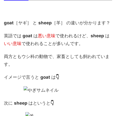
goat
［ヤギ］ と
sheep
［羊］ の違いが分かります？
英語では
goat
は
悪い意味
で使われるけど、
sheep
は
いい意味
で使われることが多いんです。
両方ともウシ科の動物で、家畜としても飼われていま
す。
イメージで言うと
goat
は
👇
次に
sheep
はというと
👇