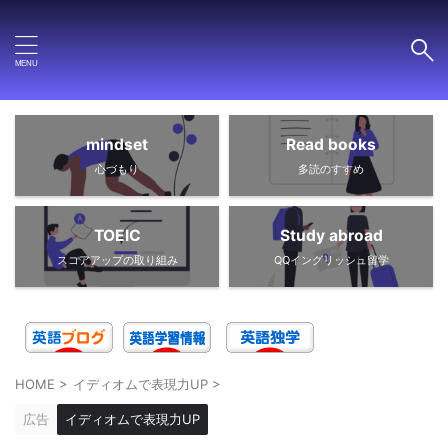
mindset
Read books
心づもり
多読のすすめ
TOEIC
Study abroad
スコアアップの取り組み
QQイングリッシュ留学
HOME
>
イディオムで表現力UP
>
広告
イディオムで表現力UP