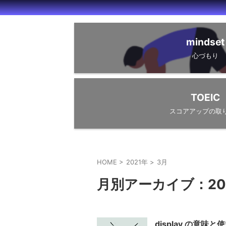
mindset
心づもり
TOEIC
スコアアップの取
HOME
>
2021年
>
3月
月別アーカイブ：20
display の意