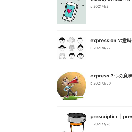
2021/4/2
expression
2021/4/22
express 3つ
2021/3/30
prescription
2021/3/28