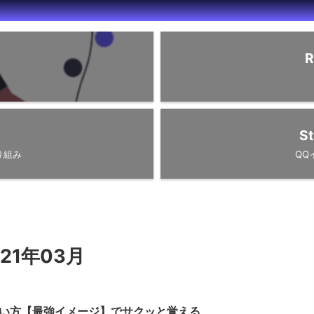
R
St
り組み
QQ
21年03月
味と使い方【最強イメージ】でサクッと覚える