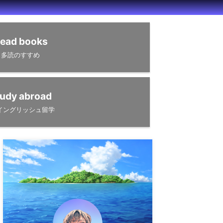
ead books
多読のすすめ
udy abroad
イングリッシュ留学